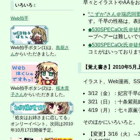
早々とイラストやAAをお
いろいろ
+
“こずか”さん＠瑞恋同
Web拍手
す。千早の性格は、表
◆530SPECaOc氏
ーブヘアーは難しいで
◆530SPECaOc氏
Web拍手ボタン(1)は、
鳥籠さ
コミがはいっておりま
ん
からいただきました。
【覚え書き】2010年5
イラスト、Web漫画、S
Web拍手ボタン(2)は、
桜木貴
3/12（金）：妃宮千
子さん
からいただきました。
3/21（日）：十条紫
4/19（月）：七々原
「処女はお姉さまに恋してる」
そのほかにいろいろと。
オンリーイベント。次回は2010
年10月17日開催予定。
【変更】3/16（火）