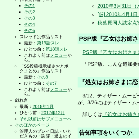
その1
2010年3月31日
その2
[仮] 2010年4月1
その3
秋葉原同人誌定点観測結
その4
その5
スレッド別作品リスト
PSP版『乙女はお姉さま
最新：
第19話スレ
ひとつ前：
第18話スレ
PSP版『乙女はお姉さまに
これより前は
メニュー
か
ら。
「PSP版、こんな追加要
「SS投稿掲示板＠おとボ
クまとめ」作品リスト
最新：
その8
『処女はお姉さまに恋し
ひとつ前：
その7
これより前は
メニュー
か
ら。
3/12、ティザー・ムー
戯れ言
が、3/26にはティザー
最新：
2018年1月
ひとつ前：
2017年12月
詳しくは
『処女はお姉さ
それ以前はサブメニューへ
そのほかのページ
管理人のプレイ日誌・いた
告知事項をいくつか
だきもの・謝辞・過去のイ