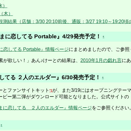
（水）
日（木）
果（店舗：3/30 20:10前後、通販：3/27 19:10～19:2
に恋してる Portable』4/29発売予定！
+
恋してる Portable』情報ページ
にまとめましたので、ご参照
素が欲しい！」あん♪けーとの結果は、
2010年1月の戯れ言
にあ
てる ２人のエルダー』6/30発売予定！
+
ビーとファンサイトキット
が、また3/19にはオープニングテ
*1
・ムービー第二弾がダウンロード可能となりました。公式サイト
まに恋してる ２人のエルダー』情報ページ
をご参照ください
。
+