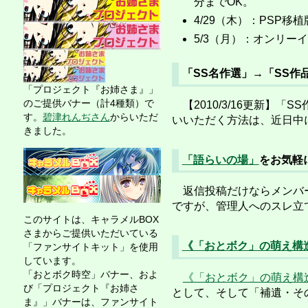
分までOK。
4/29（木）：PSP移
5/3（月）：オンリー
「SS名作選」→「SS
「プロジェクト『お姉さま』」
のご提供バナー（計4種類）で
【2010/3/16更新】
す。
碧津れんぢさん
からいただ
いいただく方法は、近日中
きました。
「語らいの場」
をお気軽
返信投稿だけならメンバー
ですが、管理人へのスレ立
このサイトは、キャラメルBOX
さまからご提供いただいている
《「おとボク」の萌え構
「ファンサイトキット」を使用
しています。
「おとボク時空」バナー、およ
《「おとボク」の萌え構
び「プロジェクト『お姉さ
として、そして「補遺・そ
ま』」バナーは、ファンサイト