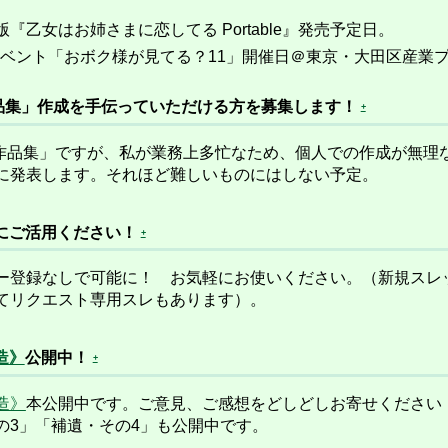
植版『乙女はお姉さまに恋してる Portable』発売予定日。
イベント「おボク様が見てる？11」開催日＠東京・大田区産業プラ
作品集」作成を手伝っていただける方を募集します！
+
「SS作品集」ですが、私が業務上多忙なため、個人での作成が
に発表します。それほど難しいものにはしない予定。
にご活用ください！
+
登録なしで可能に！ お気軽にお使いください。（新規スレ
てリクエスト専用スレもあります）。
造》
公開中！
+
造》
本公開中です。ご意見、ご感想をどしどしお寄せください
の3」「補遺・その4」も公開中です。