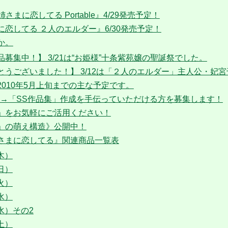
さまに恋してる Portable』4/29発売予定！
恋してる ２人のエルダー』6/30発売予定！
か。
募集中！】 3/21は“お姫様”十条紫苑嬢の聖誕祭でした。
とうございました！】 3/12は「２人のエルダー」主人公・妃
2010年5月上旬までの主な予定です。
」→「SS作品集」作成を手伝っていただける方を募集します！
」をお気軽にご活用ください！
」の萌え構造》公開中！
さまに恋してる』関連商品一覧表
（木）
（日）
（火）
（水）
（水）その2
（土）