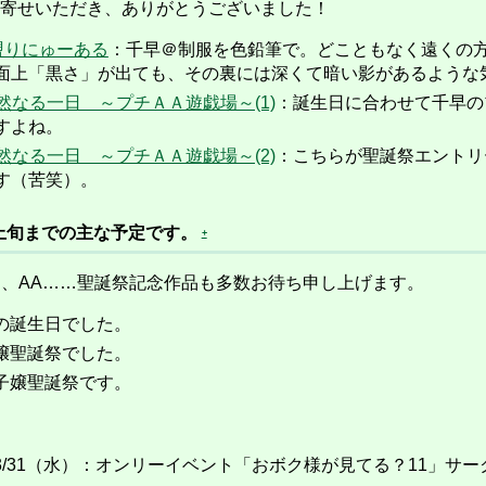
寄せいただき、ありがとうございました！
盟りにゅーある
：千早＠制服を色鉛筆で。どこともなく遠くの
面上「黒さ」が出ても、その裏には深くて暗い影があるような
＠徒然なる一日 ～プチＡＡ遊戯場～(1)
：誕生日に合わせて千早の
すよね。
＠徒然なる一日 ～プチＡＡ遊戯場～(2)
：こちらが聖誕祭エントリ
す（苦笑）。
月上旬までの主な予定です。
+
S、AA……聖誕祭記念作品も多数お待ち申し上げます。
早の誕生日でした。
苑嬢聖誕祭でした。
薫子嬢聖誕祭です。
→3/31（水）：オンリーイベント「おボク様が見てる？11」サ