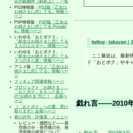
定の範囲外（斜め上）」一覧
PS2移植版：
PS2版『乙女は
お姉さまに恋してる』情報ペ
ージ
PSP移植版：
PSP版『乙女は
お姉さまに恋してる Portabl
e』情報ページ
いわゆる「おとボク２」：
『処女はお姉さまに恋してる
twilog - takayan
２人のエルダー』情報ページ
いわゆる「おとボク３」：
ここ最近は、最新情
『処女はお姉さまに恋してる
３つのきら星』情報ページ
ド「おとボク」やキャラ
アニメ版：
アニメ『乙女はお
姉さまに恋してる』情報ペー
ジ
フィギュア関連情報ページ
プロジェクト「お姉さま」：
「おとボク」をもっと多く
の“お姉さま”方に！ 企画ペ
ージ
戯れ言――2010
《「おとボク」への愛、受け
取ります》企画ページ
巷の評判・評価系：メニュー
レビュー・感想など――発
売前の分・発売後の分、発
売前後の状況について
戯れ言――2010年3月