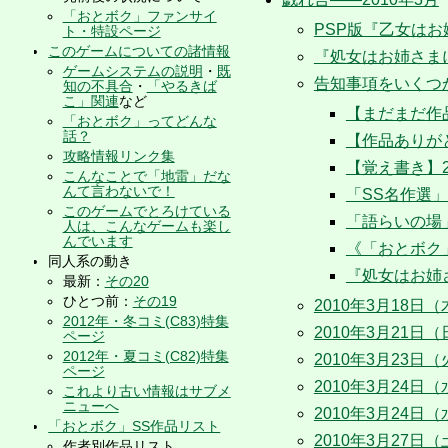
「おとボク」ファンサイ
PSP版『乙女はお姉
ト・特設ページ
このゲームについての諸情報
『処女はお姉さまに
ゲームシステムの説明
・
既
告知事項をいくつ
知の不具合
・
「やるきば
こ」関連
など
【まだまだ作品
「おとボク」ってどんな
話？
【作品ありが
攻略情報リンク集
【覚え書き】
こんなことで「地雷」だな
んて言わないで！
「SS名作選
このゲームでとろけている
「語らいの場
人は、こんなゲームも楽し
んでいます
《「おとボク
同人系の動き
『処女はお姉
最新：
その20
ひとつ前：
その19
2010年3月18日
2012年・冬コミ(C83)特集
2010年3月21日
ページ
2012年・夏コミ(C82)特集
2010年3月23日
ページ
2010年3月24日
これより古い情報はサブメ
ニューへ
2010年3月24日
「おとボク」SS作品リスト
2010年3月27日
作者別作品リスト