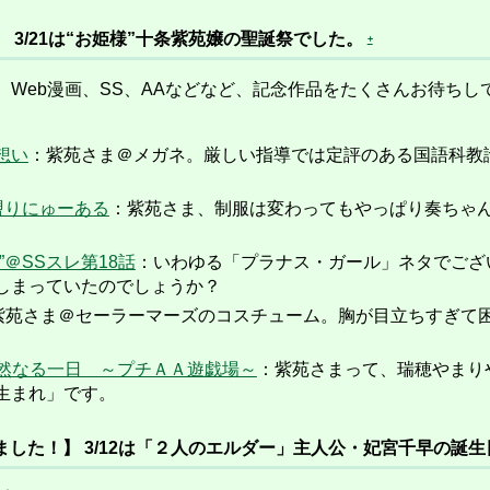
 3/21は“お姫様”十条紫苑嬢の聖誕祭でした。
+
Web漫画、SS、AAなどなど、記念作品をたくさんお待ちし
想い
：紫苑さま＠メガネ。厳しい指導では定評のある国語科教
盟りにゅーある
：紫苑さま、制服は変わってもやっぱり奏ちゃ
＠SSスレ第18話
：いわゆる「プラナス・ガール」ネタでござ
しまっていたのでしょうか？
紫苑さま＠セーラーマーズのコスチューム。胸が目立ちすぎて
＠徒然なる一日 ～プチＡＡ遊戯場～
：紫苑さまって、瑞穂やまり
生まれ」です。
した！】 3/12は「２人のエルダー」主人公・妃宮千早の誕