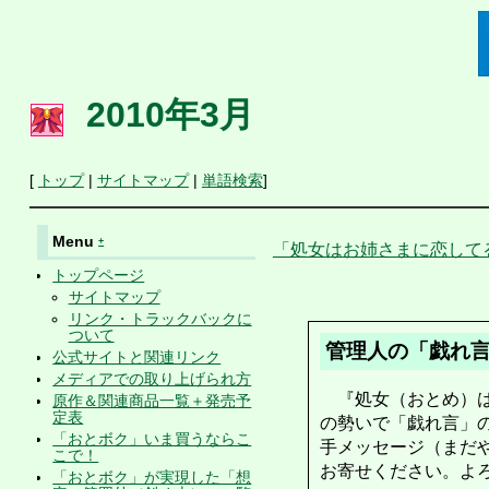
2010年3月
[
トップ
|
サイトマップ
|
単語検索
]
Menu
+
「処女はお姉さまに恋して
トップページ
サイトマップ
リンク・トラックバックに
ついて
管理人の「戯れ
公式サイトと関連リンク
メディアでの取り上げられ方
『処女（おとめ）は
原作＆関連商品一覧＋発売予
定表
の勢いで「戯れ言」
「おとボク」いま買うならこ
手メッセージ（まだ
こで！
お寄せください。よ
「おとボク」が実現した「想