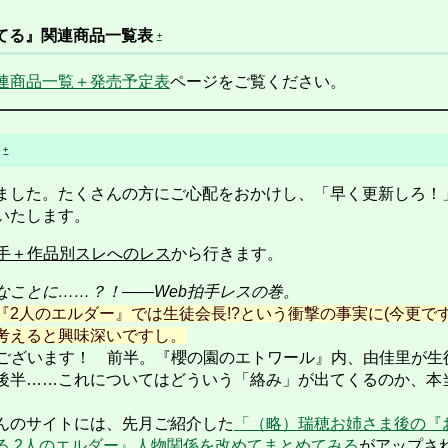
てる』関連商品一覧表
+
連商品一覧＋発売予定表
ページをご覧ください。
）
+
した。たくさんの方にご心配をおかけし、「早く更新しろ！」
いたします。
拍手＋作品別スレへのレス
から行きます。
なことに……？！――Web拍手レスの巻。
『2人のエルダー』では生徒会長!?という衝撃の事実に(今更で
考えると興味深いですし。
ございます！ 前半。『櫻の園のエトワール』内、由佳里が生
後半……これについてはどういう「絡み」が出てくるのか、本
んのサイトには、先月ご紹介した
「（略）瑞穂お姉さま後の『
る 2人のエルダー』人物関係を改めてまとめてみる
がアップさ