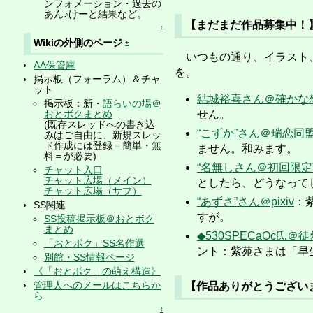
ンフォメーション・過去の
あん♪けーと結果など。
【まだまだ作品募集中！】
↑
Wikiの外側のページ
+
いつもの通り、イラスト、
AA保管庫
を。
掲示板（フォーラム）＆チャ
ット
結城裕喜さん＠確かな
掲示板：新・
語らいの場＠
おとボクまとめ
せん。
(既存スレッドへの書き込
“こずか”さん＠瑞恋同
みはご自由に、新規スレッ
ド作成には登録＝簡単・無
ません。和みます。
料＝が必要)
“名無しさん＠初回限定”
チャット入口
チャット広場（メイン）
としたら、どうなって
チャット広場（サブ）
“あずさ”さん＠pixiv
：
SS関連
すが。
SS投稿掲示板＠おとボク
まとめ
◆530SPECaOc氏
「おとボク」SS名作選
ント：紫苑さまは「早
別館・SS情報ページ
《「おとボク」の萌え構造》
管理人へのメールはこちらか
【作品ありがとうございま
ら
↑