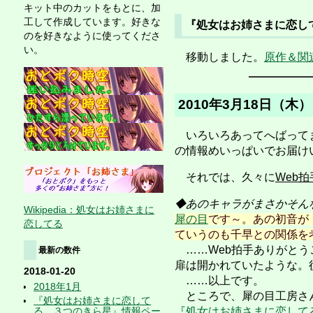
キット中のカットをもとに、加
工して作成しています。好きな
『処女はお姉さまに恋し
のを好きなように使ってくださ
い。
移動しました。
原作＆関
2010年3月18日（木
いろいろあってへばってま
の情報めいっぱいでお届け
それでは、久々に
Web
◆あのキャラがまさかそん
Wikipedia：処女はお姉さまに
犀の目
です～。あの初音が
恋してる
ていうのも千早との関係を
……Web拍手ありがとう
最新の数件
扉は開かれていたような。
2018-01-20
……以上です。
2018年1月
ところで、犀の目工房さ
『処女はお姉さまに恋して
る ３つのきら星』情報ペー
『処女はお姉さまに恋して