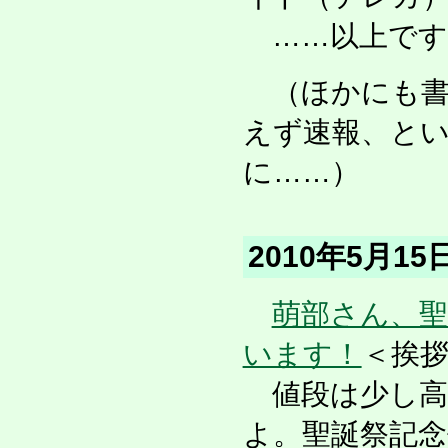
……以上です
（ほかにも書
えず速報、と
に……）
2010年5月1
萌部さん、
います！
＜挨
値段は少し高
よ。聖誕祭記