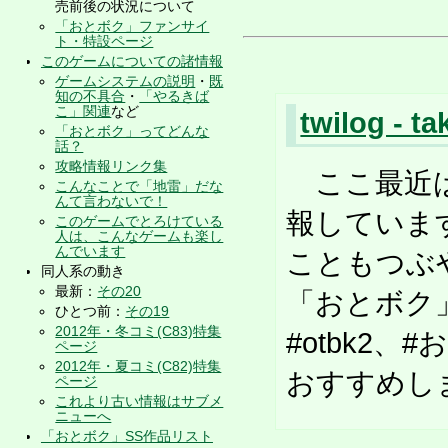
売前後の状況について
「おとボク」ファンサイ
ト・特設ページ
このゲームについての諸情報
ゲームシステムの説明
・
既
知の不具合
・
「やるきば
こ」関連
など
twilog - 
「おとボク」ってどんな
話？
攻略情報リンク集
ここ最近は
こんなことで「地雷」だな
んて言わないで！
報していま
このゲームでとろけている
人は、こんなゲームも楽し
んでいます
こともつぶ
同人系の動き
最新：
その20
「おとボク」
ひとつ前：
その19
2012年・冬コミ(C83)特集
#otbk2
ページ
2012年・夏コミ(C82)特集
おすすめし
ページ
これより古い情報はサブメ
ニューへ
「おとボク」SS作品リスト