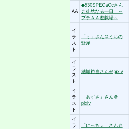
◆530SPECaOcさん
AA
＠徒然なる一日 ～
プチＡＡ遊戯場～
イ
ラ
「ぅ」さん＠うちの
ス
爺屋
ト
イ
ラ
結城裕喜さん＠pixiv
ス
ト
イ
ラ
「あずさ」さん＠
ス
pixiv
ト
イ
ラ
「にっちょ」さん＠