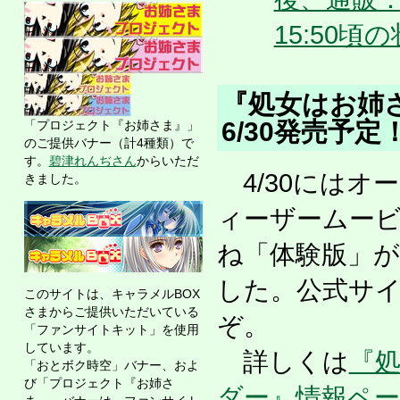
15:50頃
『処女はお姉
6/30発売予定
「プロジェクト『お姉さま』」
のご提供バナー（計4種類）で
す。
碧津れんぢさん
からいただ
4/30にはオ
きました。
ィーザームービ
ね「体験版」
した。公式サ
このサイトは、キャラメルBOX
さまからご提供いただいている
ぞ。
「ファンサイトキット」を使用
しています。
詳しくは
『
「おとボク時空」バナー、およ
び「プロジェクト『お姉さ
ダー』情報ペ