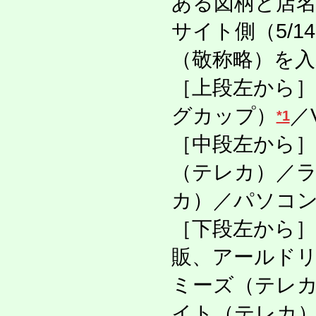
ある図柄と店
サイト側（5/
（敬称略）を
［上段左から
グカップ）
／
*1
［中段左から
（テレカ）／
カ）／パソコ
［下段左から
販、アールド
ミーズ（テレカ）
イト（テレカ