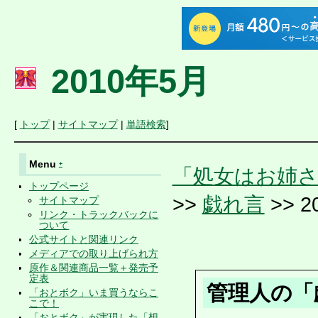
2010年5月
[
トップ
|
サイトマップ
|
単語検索
]
Menu
+
「処女はお姉
トップページ
>>
戯れ言
>> 2
サイトマップ
リンク・トラックバックに
ついて
公式サイトと関連リンク
メディアでの取り上げられ方
原作＆関連商品一覧＋発売予
定表
管理人の「
「おとボク」いま買うならこ
こで！
「おとボク」が実現した「想