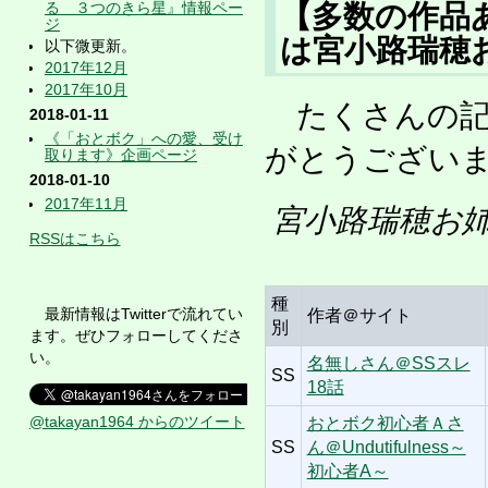
る ３つのきら星』情報ペー
【多数の作品
ジ
は宮小路瑞穂
以下微更新。
2017年12月
2017年10月
たくさんの記
2018-01-11
《「おとボク」への愛、受け
がとうござい
取ります》企画ページ
2018-01-10
2017年11月
宮小路瑞穂お
RSSはこちら
種
最新情報はTwitterで流れてい
作者＠サイト
別
ます。ぜひフォローしてくださ
い。
名無しさん＠SSスレ
SS
18話
@takayan1964 からのツイート
おとボク初心者Ａさ
SS
ん＠Undutifulness～
初心者A～