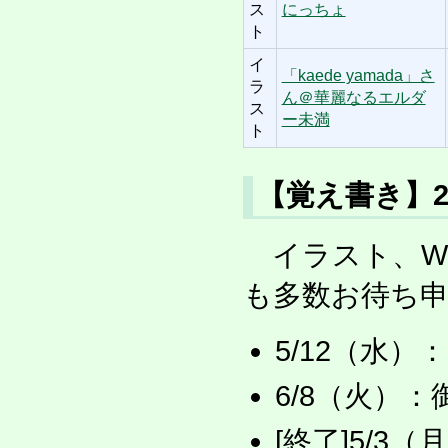
ス
にっちょ
ト
イ
「kaede yamada」さ
ラ
ん＠華麗なるエルダ
ス
ー未満
ト
【覚え書き】2
イラスト、We
も多数お待ち
5/12（水
6/8（火）
[終了]5/3