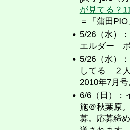
が見てる？1
＝「蒲田PI
5/26（水
エルダー 
5/26（水
してる ２
2010年7
6/6（日）
施＠秋葉原
募。応募締め