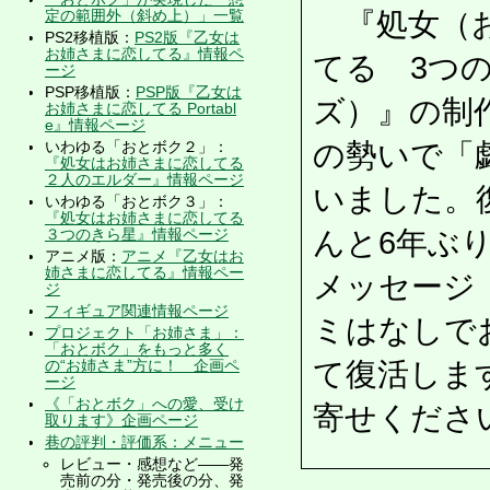
『処女（お
定の範囲外（斜め上）」一覧
PS2移植版：
PS2版『乙女は
お姉さまに恋してる』情報ペ
てる 3つ
ージ
PSP移植版：
PSP版『乙女は
ズ）』の制
お姉さまに恋してる Portabl
e』情報ページ
の勢いで「
いわゆる「おとボク２」：
『処女はお姉さまに恋してる
２人のエルダー』情報ページ
いました。
いわゆる「おとボク３」：
『処女はお姉さまに恋してる
んと6年ぶ
３つのきら星』情報ページ
アニメ版：
アニメ『乙女はお
姉さまに恋してる』情報ペー
メッセージ
ジ
フィギュア関連情報ページ
ミはなしで
プロジェクト「お姉さま」：
「おとボク」をもっと多く
て復活しま
の“お姉さま”方に！ 企画ペ
ージ
《「おとボク」への愛、受け
寄せくださ
取ります》企画ページ
巷の評判・評価系：メニュー
レビュー・感想など――発
売前の分・発売後の分、発