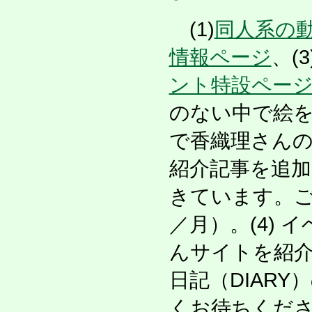
(1)
同人系の動
情報ページ
、(3
ント特設ペー
のない中で絵
で香織理さんの絵
紹介記事を追
きています。ご
／月）。(4)
んサイトを紹
日記（DIAR
くお待ちくだ