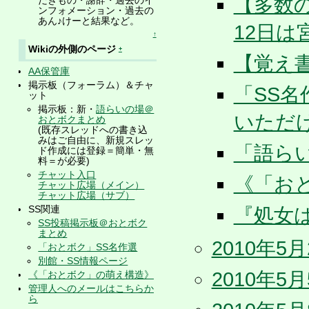
【多数
だきもの・謝辞・過去のイ
ンフォメーション・過去の
あん♪けーと結果など。
12日
↑
Wikiの外側のページ
+
【覚え書
AA保管庫
掲示板（フォーラム）＆チャ
「SS名
ット
掲示板：新・
語らいの場＠
いただ
おとボクまとめ
(既存スレッドへの書き込
みはご自由に、新規スレッ
「語ら
ド作成には登録＝簡単・無
料＝が必要)
チャット入口
《「お
チャット広場（メイン）
チャット広場（サブ）
SS関連
『処女
SS投稿掲示板＠おとボク
まとめ
2010年5
「おとボク」SS名作選
別館・SS情報ページ
2010年
《「おとボク」の萌え構造》
管理人へのメールはこちらか
ら