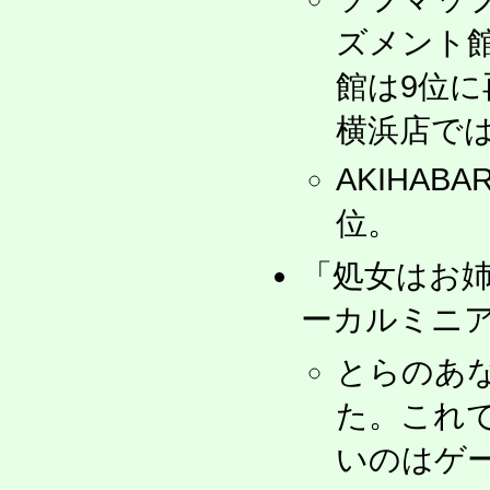
ズメント館
館は9位に
横浜店で
AKIHA
位。
「処女はお
ーカルミニ
とらのあ
た。これ
いのはゲ