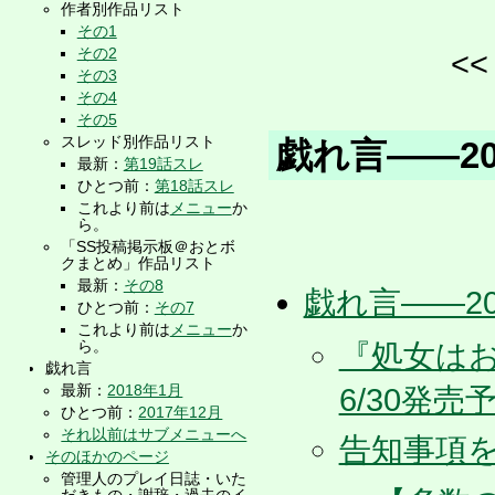
作者別作品リスト
その1
その2
<
その3
その4
その5
スレッド別作品リスト
戯れ言――20
最新：
第19話スレ
ひとつ前：
第18話スレ
これより前は
メニュー
か
ら。
「SS投稿掲示板＠おとボ
クまとめ」作品リスト
最新：
その8
戯れ言――20
ひとつ前：
その7
これより前は
メニュー
か
ら。
『処女は
戯れ言
最新：
2018年1月
6/30発売
ひとつ前：
2017年12月
それ以前はサブメニューへ
告知事項
そのほかのページ
管理人のプレイ日誌・いた