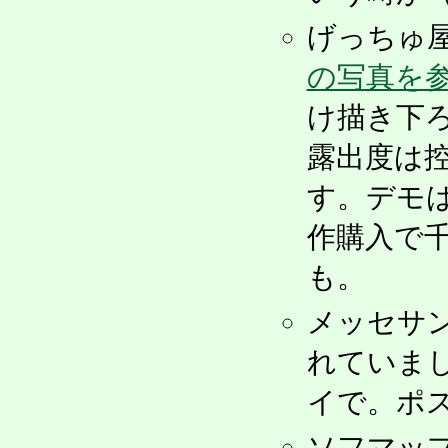
げっちゅ
の写真を
け描き下
露出度は
す。デモ
作購入で
も。
メッセサ
れていま
イで。ポ
ソフマッ