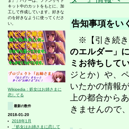
ま』」バナーは、ファンサイト
キット中のカットをもとに、加
工して作成しています。好きな
のを好きなように使ってくださ
告知事項をい
い。
※【引き続き
のエルダー」
ミお待ちして
ジとか）や、
いたかの情報
Wikipedia：処女はお姉さまに
恋してる
上の都合から
最新の数件
きませんので
2018-01-20
2018年1月
『処女はお姉さまに恋して