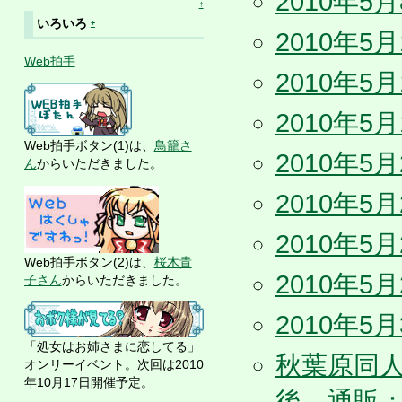
2010年
↑
いろいろ
+
2010年5
Web拍手
2010年
2010年5
Web拍手ボタン(1)は、
鳥籠さ
2010年5
ん
からいただきました。
2010年5
2010年5
Web拍手ボタン(2)は、
桜木貴
2010年5
子さん
からいただきました。
2010年5
「処女はお姉さまに恋してる」
秋葉原同人誌
オンリーイベント。次回は2010
年10月17日開催予定。
後、通販：5/