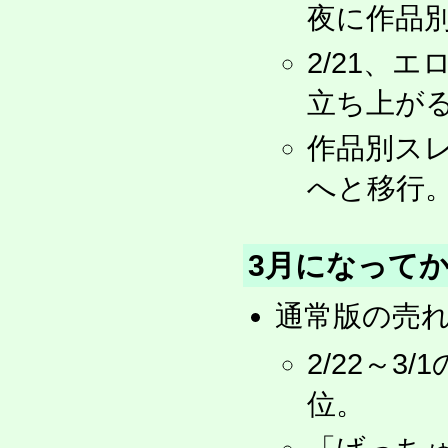
夜に作品
2/21、
立ち上が
作品別スレは
へと移行
3月になって
通常版の売
2/22～
位。