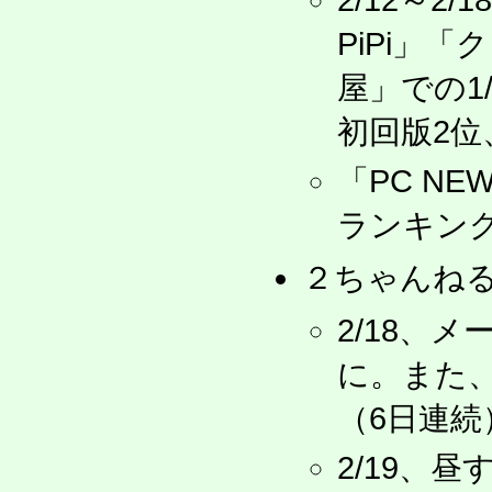
2/12～2
PiPi」
屋」での1
初回版2位
「PC NE
ランキング
２ちゃんね
2/18、
に。また、
（6日連続
2/19、