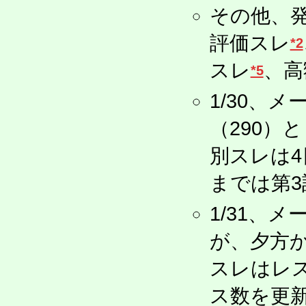
その他、
評価スレ
*2
スレ
、高
*5
1/30、
（290）
別スレは
までは第
1/31、
が、夕方
スレはレス
ス数を更