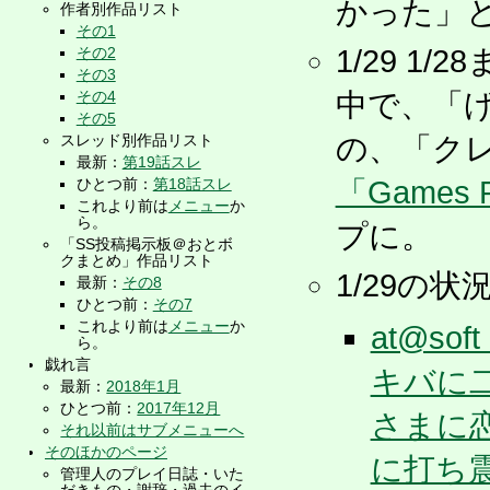
かった」
作者別作品リスト
その1
その2
1/29 
その3
その4
中で、「げ
その5
スレッド別作品リスト
の、「クレ
最新：
第19話スレ
ひとつ前：
第18話スレ
「Games P
これより前は
メニュー
か
ら。
プに。
「SS投稿掲示板＠おとボ
クまとめ」作品リスト
1/29の
最新：
その8
ひとつ前：
その7
これより前は
メニュー
か
at@soft
ら。
戯れ言
キバに
最新：
2018年1月
ひとつ前：
2017年12月
さまに
それ以前はサブメニューへ
そのほかのページ
に打ち
管理人のプレイ日誌・いた