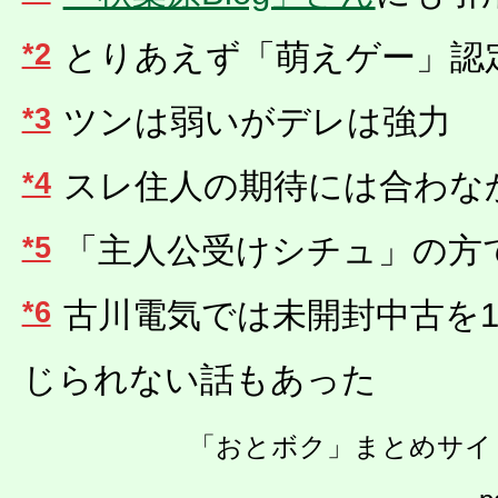
*2
とりあえず「萌えゲー」認
*3
ツンは弱いがデレは強力
*4
スレ住人の期待には合わな
*5
「主人公受けシチュ」の方
*6
古川電気では未開封中古を1
じられない話もあった
「おとボク」まとめサイト v3.2 (c