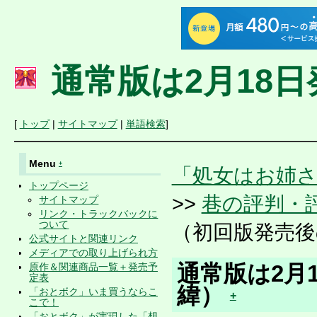
通常版は2月18
[
トップ
|
サイトマップ
|
単語検索
]
Menu
+
「処女はお姉
トップページ
>>
巷の評判・
サイトマップ
リンク・トラックバックに
ついて
（初回版発売後
公式サイトと関連リンク
メディアでの取り上げられ方
通常版は2月
原作＆関連商品一覧＋発売予
定表
緯）
「おとボク」いま買うならこ
+
こで！
「おとボク」が実現した「想