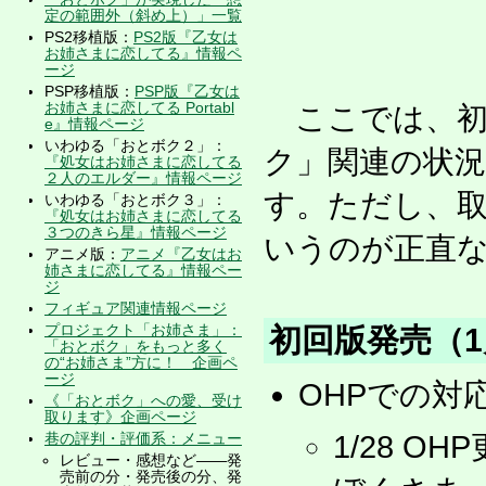
定の範囲外（斜め上）」一覧
PS2移植版：
PS2版『乙女は
お姉さまに恋してる』情報ペ
ージ
PSP移植版：
PSP版『乙女は
お姉さまに恋してる Portabl
ここでは、初回
e』情報ページ
いわゆる「おとボク２」：
ク」関連の状
『処女はお姉さまに恋してる
２人のエルダー』情報ページ
す。ただし、
いわゆる「おとボク３」：
『処女はお姉さまに恋してる
３つのきら星』情報ページ
いうのが正直
アニメ版：
アニメ『乙女はお
姉さまに恋してる』情報ペー
ジ
フィギュア関連情報ページ
プロジェクト「お姉さま」：
初回版発売（1
「おとボク」をもっと多く
の“お姉さま”方に！ 企画ペ
ージ
OHPでの対
《「おとボク」への愛、受け
取ります》企画ページ
巷の評判・評価系：メニュー
1/28 
レビュー・感想など――発
売前の分・発売後の分、発