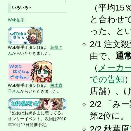
↑
（平均15
いろいろ
+
と合わせ
Web拍手
った、と
2/1 注
Web拍手ボタン(1)は、
鳥籠さ
ん
からいただきました。
由で、
通常
（
メーカ
での告知
Web拍手ボタン(2)は、
桜木貴
店舗）、
子さん
からいただきました。
2/2 「
「処女はお姉さまに恋してる」
第2位に。
オンリーイベント。次回は2010
年10月17日開催予定。
2/2 秋