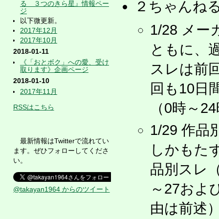
２ちゃんね
る ３つのきら星』情報ペー
ジ
以下微更新。
1/28 メ
2017年12月
2017年10月
ともに、
2018-01-11
《「おとボク」への愛、受け
スレは前
取ります》企画ページ
2018-01-10
回も10日
2017年11月
（0時～2
RSSはこちら
1/29 
最新情報はTwitterで流れてい
しかもたず
ます。ぜひフォローしてくださ
い。
品別スレ（
～27およ
@takayan1964 からのツイート
由は前述