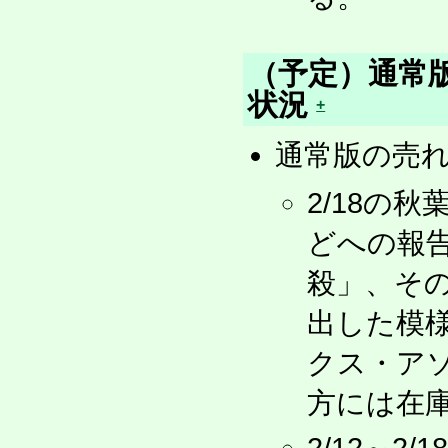
（予定）通常版
状況
+
通常版の売
2/18の
どへの報
殺」、そ
出した模
クス・ア
方には在