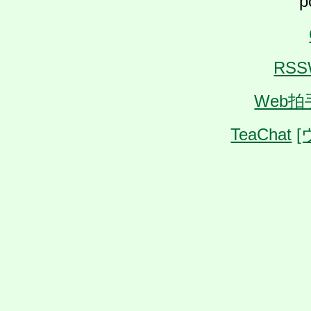
p
RSSW
Web
TeaChat