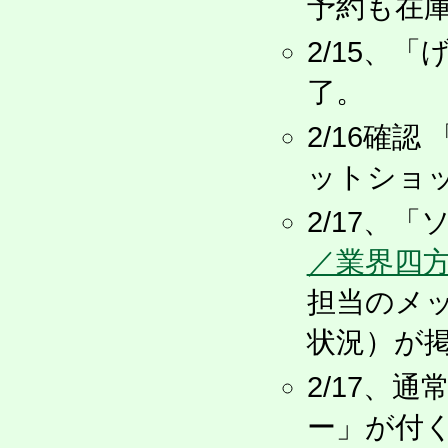
予約も在
2/15、
了。
2/16確
ットショッ
2/17、
／業界四
担当のメ
状況）が
2/17、
ー」が付