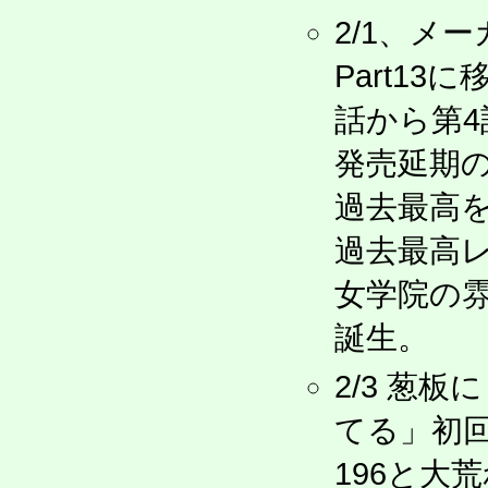
2/1、メ
Part1
話から第
発売延期の
過去最高を
過去最高
女学院の
誕生。
2/3 葱
てる」初
196と大