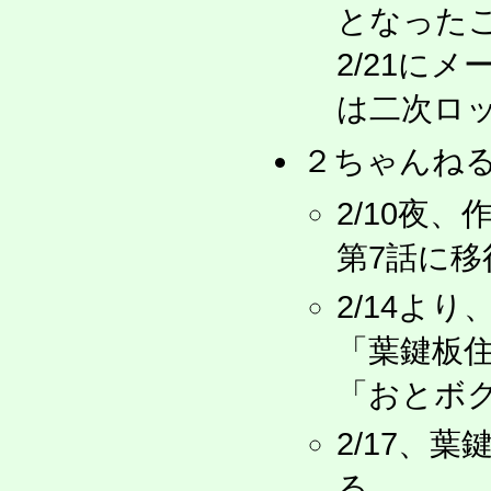
となったこ
2/21に
は二次ロ
２ちゃんね
2/10夜
第7話に移
2/14より
「葉鍵板
「おとボ
2/17、
る。