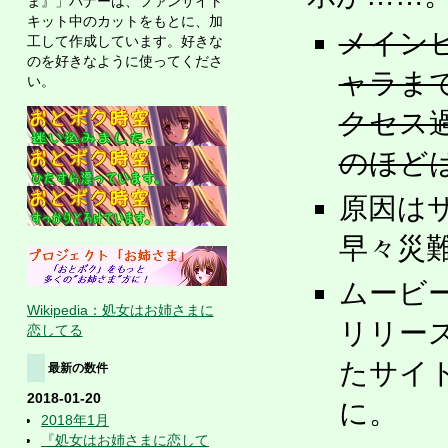
ま』」バナーは、ファンサイト
キット中のカットをもとに、加
メイン
工して作成しています。好きな
のを好きなように使ってくださ
ャラま
い。
クセス
のほど
原因は
早々災難
ムービ
Wikipedia：処女はお姉さまに
リリー
恋してる
たサイ
最新の数件
2018-01-20
に。
2018年1月
『処女はお姉さまに恋して