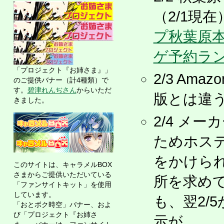
（2/1現
プ秋葉原
ゲ予約ランキ
「プロジェクト『お姉さま』」
2/3 Am
のご提供バナー（計4種類）で
す。
碧津れんぢさん
からいただ
版とは違
きました。
2/4 メ
ためホステ
をかけら
このサイトは、キャラメルBOX
さまからご提供いただいている
所を求め
「ファンサイトキット」を使用
しています。
も、翌2/
「おとボク時空」バナー、およ
び「プロジェクト『お姉さ
示が……