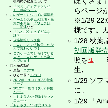
ぼくさま
売前後の状況について
「おとボク」ファンサイ
らページ
ト・特設ページ
このゲームについての諸情報
※1/29
ゲームシステムの説明
・
既
知の不具合
・
「やるきば
こ」関連
など
様です。
「おとボク」ってどんな
話？
1/28 
攻略情報リンク集
こんなことで「地雷」だな
んて言わないで！
初回版発
このゲームでとろけている
人は、こんなゲームも楽し
照を
。「
*1
んでいます
同人系の動き
生。
最新：
その20
ひとつ前：
その19
1/29 
2012年・冬コミ(C83)特集
ページ
2012年・夏コミ(C82)特集
に。
ページ
これより古い情報はサブメ
1/29 「
ニューへ
「おとボク」SS作品リスト