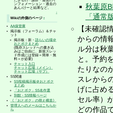
だきもの・謝辞・過去のイ
ンフォメーション・過去の
秋葉原B
あん♪けーと結果など。
↑
「通常
Wikiの外側のページ
+
AA保管庫
【未確認
掲示板（フォーラム）＆チャ
ット
からの情
掲示板：新・
語らいの場＠
おとボクまとめ
ル分は秋葉
(既存スレッドへの書き込
みはご自由に、新規スレッ
ド作成には登録＝簡単・無
と。予約
料＝が必要)
チャット入口
たりなの
チャット広場（メイン）
チャット広場（サブ）
SS関連
スレからの
SS投稿掲示板＠おとボク
まとめ
げに占める
「おとボク」SS名作選
別館・SS情報ページ
セル率）
《「おとボク」の萌え構造》
管理人へのメールはこちらか
どの作品で
ら