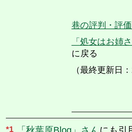
巷の評判・評価
「処女はお姉
に戻る
（最終更新日：2006
*1
「秋葉原Blog」さん
にも引