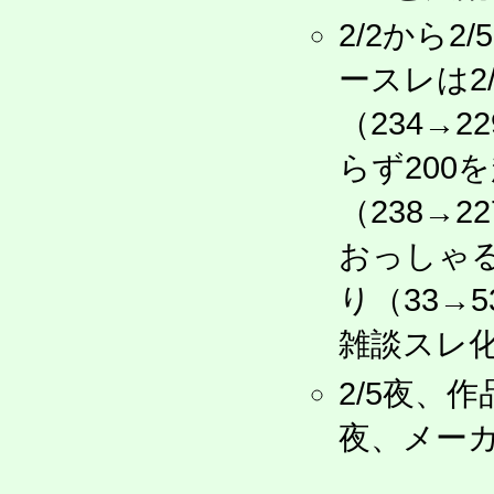
2/2から
ースレは2
（234→2
らず200
（238→2
おっしゃ
り（33→
雑談スレ化
2/5夜、
夜、メーカ