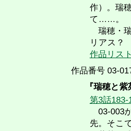
作）。瑞
て……。
瑞穂・瑞
リアス？ 
作品リス
作品番号 03-017
『瑞穂と紫苑
第3話183-
03-00
先。そこ