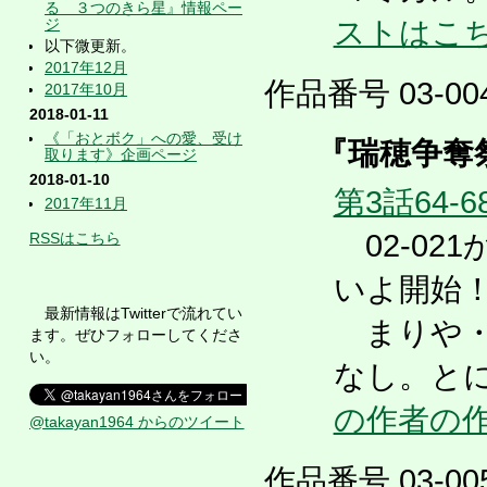
る ３つのきら星』情報ペー
ジ
ストはこ
以下微更新。
2017年12月
作品番号 03-004
2017年10月
2018-01-11
《「おとボク」への愛、受け
『瑞穂争奪
取ります》企画ページ
2018-01-10
第3話64-6
2017年11月
02-02
RSSはこちら
いよ開始
最新情報はTwitterで流れてい
まりや・
ます。ぜひフォローしてくださ
い。
なし。とに
の作者の
@takayan1964 からのツイート
作品番号 03-005