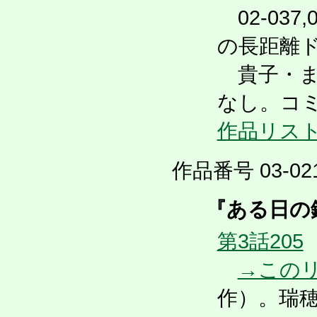
02-037
の長距離
貴子・ま
なし。コミ
作品リス
作品番号 03-021
『ある日の鏑
第3話205
→この
作）。瑞