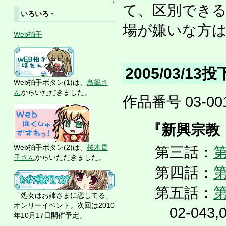
↑
て、区別でき
いろいろ
+
場が嫌いな方
Web拍手
2005/03/13
Web拍手ボタン(1)は、
鳥籠さ
ん
からいただきました。
作品番号 03-001
『新興宗教
Web拍手ボタン(2)は、
桜木貴
第三話：
第
子さん
からいただきました。
第四話：
第
第五話：
第
「処女はお姉さまに恋してる」
オンリーイベント。次回は2010
02-043
年10月17日開催予定。