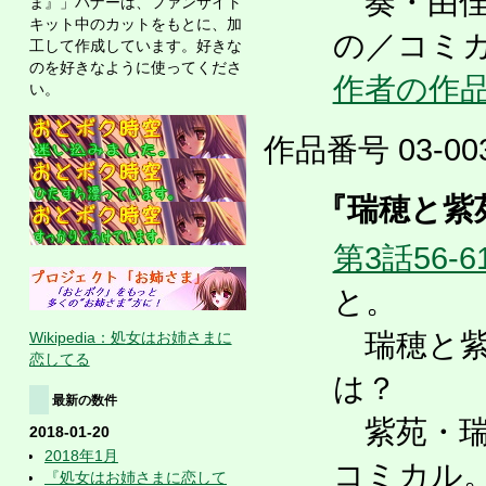
奏・由佳
ま』」バナーは、ファンサイト
キット中のカットをもとに、加
の／コミ
工して作成しています。好きな
のを好きなように使ってくださ
作者の作
い。
作品番号 03-003
『瑞穂と紫苑
第3話56-6
と。
瑞穂と紫
Wikipedia：処女はお姉さまに
恋してる
は？
最新の数件
紫苑・瑞
2018-01-20
2018年1月
コミカル。
『処女はお姉さまに恋して