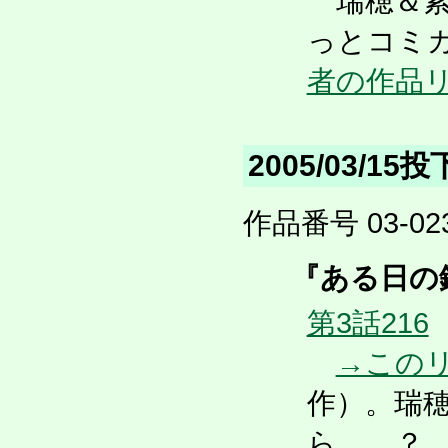
瑞穂＆紫
っとコミカ
者の作品
2005/03/15
作品番号 03-023
『ある日の鏑
第3話216
→この
作）。瑞
ら……？