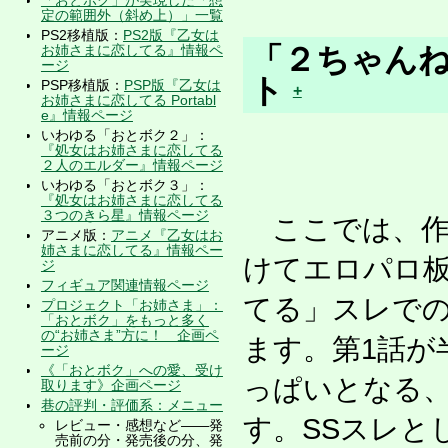
定の範囲外（斜め上）」一覧
PS2移植版：
PS2版『乙女は
「２ちゃんね
お姉さまに恋してる』情報ペ
ージ
ト
PSP移植版：
PSP版『乙女は
+
お姉さまに恋してる Portabl
e』情報ページ
いわゆる「おとボク２」：
『処女はお姉さまに恋してる
２人のエルダー』情報ページ
いわゆる「おとボク３」：
『処女はお姉さまに恋してる
３つのきら星』情報ページ
ここでは、作
アニメ版：
アニメ『乙女はお
姉さまに恋してる』情報ペー
けてエロパロ
ジ
フィギュア関連情報ページ
てる」スレでの
プロジェクト「お姉さま」：
「おとボク」をもっと多く
の“お姉さま”方に！ 企画ペ
ます。第1話が
ージ
《「おとボク」への愛、受け
っぱいとなる
取ります》企画ページ
巷の評判・評価系：メニュー
す。SSスレと
レビュー・感想など――発
売前の分・発売後の分、発