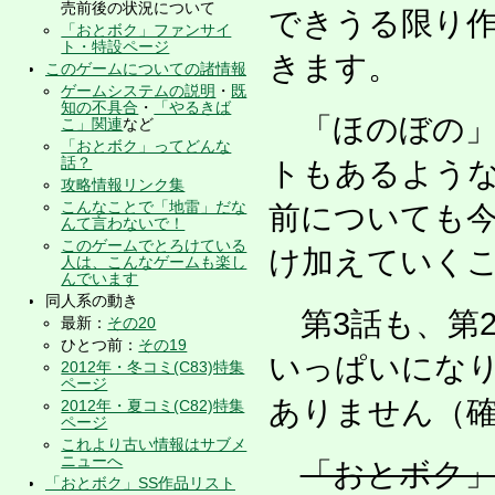
売前後の状況について
できうる限り
「おとボク」ファンサイ
ト・特設ページ
きます。
このゲームについての諸情報
ゲームシステムの説明
・
既
知の不具合
・
「やるきば
「ほのぼの」
こ」関連
など
「おとボク」ってどんな
話？
トもあるような
攻略情報リンク集
こんなことで「地雷」だな
前についても
んて言わないで！
このゲームでとろけている
け加えていく
人は、こんなゲームも楽し
んでいます
同人系の動き
第3話も、第2
最新：
その20
ひとつ前：
その19
いっぱいにな
2012年・冬コミ(C83)特集
ページ
ありません（
2012年・夏コミ(C82)特集
ページ
これより古い情報はサブメ
ニューへ
「おとボク」
「おとボク」SS作品リスト