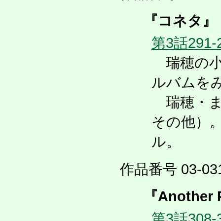
『コネタ』
第3話291-
瑞穂の小
ルバムを
瑞穂・ま
その他）
ル。
作品番号 03-031
『Another 
第3話308-