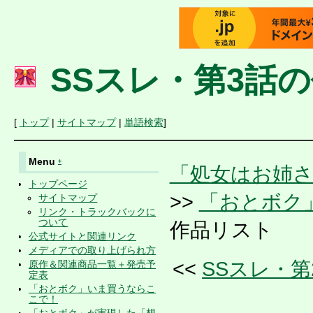
SSスレ・第3話
[
トップ
|
サイトマップ
|
単語検索
]
Menu
+
「処女はお姉
トップページ
>>
「おとボク
サイトマップ
リンク・トラックバックに
ついて
作品リスト
公式サイトと関連リンク
メディアでの取り上げられ方
<<
SSスレ・
原作＆関連商品一覧＋発売予
定表
「おとボク」いま買うならこ
こで！
「おとボク」が実現した「想