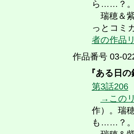
ら……？
瑞穂＆紫
っとコミ
者の作品
作品番号 03-022
『ある日の鏑
第3話206
→この
作）。瑞
も……？