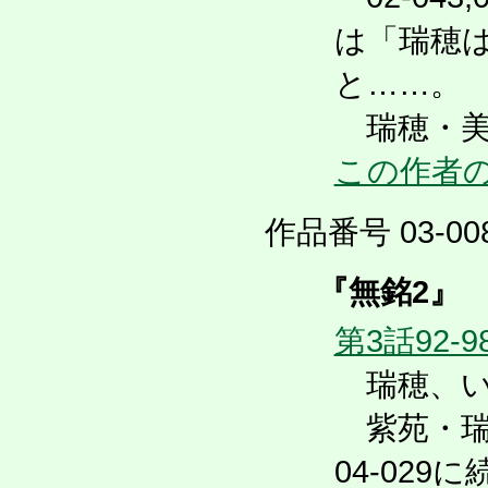
は「瑞穂
と……。
瑞穂・美
この作者
作品番号 03-008
『無銘2』
第3話92-9
瑞穂、い
紫苑・瑞
04-02