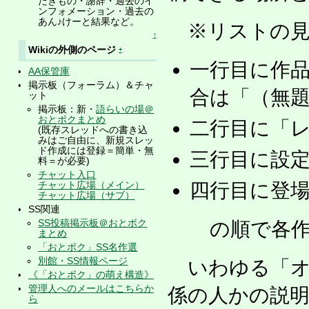
だきもの・謝辞・過去のイ
ンフォメーション・過去の
あん♪けーと結果など。
※リストの見
↑
Wikiの外側のページ
+
一行目に作
AA保管庫
掲示板（フォーラム）＆チャ
合は「（無
ット
掲示板：新・
語らいの場＠
おとボクまとめ
二行目に「レ
(既存スレッドへの書き込
みはご自由に、新規スレッ
ド作成には登録＝簡単・無
三行目に設
料＝が必要)
チャット入口
四行目に登
チャット広場（メイン）
チャット広場（サブ）
SS関連
SS投稿掲示板＠おとボク
の順で各作
まとめ
「おとボク」SS名作選
別館・SS情報ページ
いわゆる「オ
《「おとボク」の萌え構造》
管理人へのメールはこちらか
係の人かの説
ら