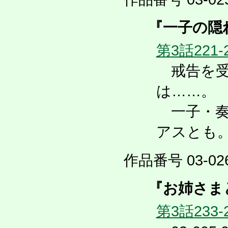
『一子の隠
第3話221-
戒告を受
は……。
一子・奏
アスとも
作品番号 03-026
『お姉さま
第3話233-