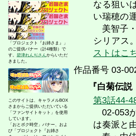
なる狙い
い瑞穂の
美智子・
シリアス。
「プロジェクト『お姉さま』」
のご提供バナー（計4種類）で
ストはこ
す。
碧津れんぢさん
からいただ
きました。
作品番号 03-002
『白菊伝説
第3話44-4
このサイトは、キャラメルBOX
さまからご提供いただいている
02-05
「ファンサイトキット」を使用
しています。
は奏派と
「おとボク時空」バナー、およ
び「プロジェクト『お姉さ