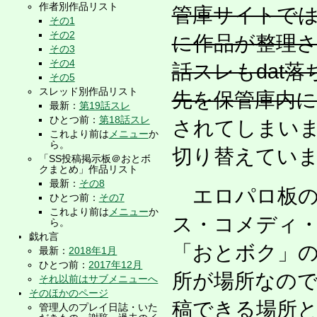
作者別作品リスト
管庫サイトでは
その1
その2
に作品が整理さ
その3
その4
話スレもdat
その5
スレッド別作品リスト
先を保管庫内
最新：
第19話スレ
ひとつ前：
第18話スレ
されてしまい
これより前は
メニュー
か
ら。
切り替えてい
「SS投稿掲示板＠おとボ
クまとめ」作品リスト
最新：
その8
エロパロ板の
ひとつ前：
その7
これより前は
メニュー
か
ス・コメディ
ら。
戯れ言
「おとボク」の
最新：
2018年1月
ひとつ前：
2017年12月
所が場所なの
それ以前はサブメニューへ
そのほかのページ
稿できる場所
管理人のプレイ日誌・いた