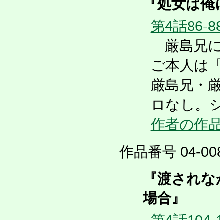
『処女は俺
第4話86-8
厳島兄に
ご本人は
厳島兄・
ロなし。
作者の作
作品番号 04-008
『渡されな
場合』
第4話104-