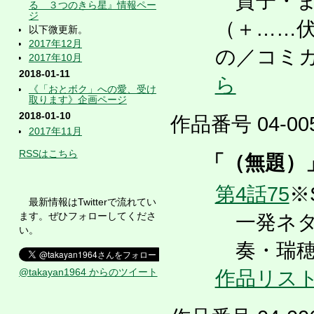
貴子・ま
る ３つのきら星』情報ペー
ジ
（＋……
以下微更新。
2017年12月
の／コミ
2017年10月
2018-01-11
ら
《「おとボク」への愛、受け
取ります》企画ページ
2018-01-10
作品番号 04-005
2017年11月
RSSはこちら
「（無題）
第4話75
※
最新情報はTwitterで流れてい
ます。ぜひフォローしてくださ
一発ネタ
い。
奏・瑞穂
@takayan1964 からのツイート
作品リス