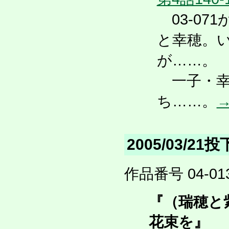
03-07
と幸穂。
が……。
一子・幸
ち……。
2005/03/21
作品番号 04-013
『（瑞穂と
花束を』