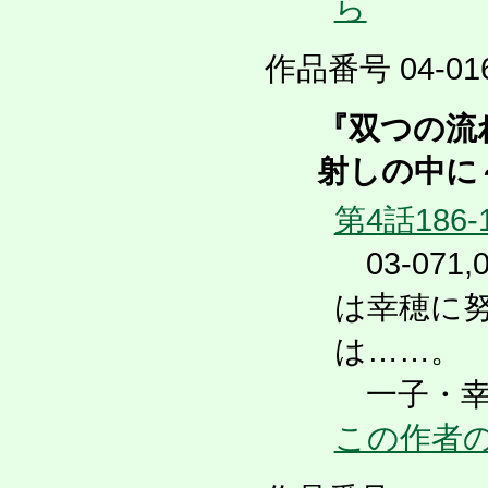
ら
作品番号 04-016
『双つの流
射しの中に
第4話186-
03-071
は幸穂に
は……。
一子・幸
この作者