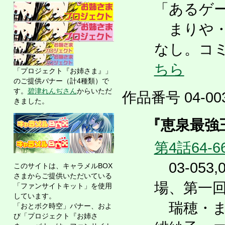
「あるゲ
まりや・
なし。コ
ちら
「プロジェクト『お姉さま』」
のご提供バナー（計4種類）で
す。
碧津れんぢさん
からいただ
作品番号 04-003
きました。
『恵泉最強王
第4話64-6
03-053
このサイトは、キャラメルBOX
さまからご提供いただいている
場、第一
「ファンサイトキット」を使用
しています。
瑞穂・ま
「おとボク時空」バナー、およ
び「プロジェクト『お姉さ