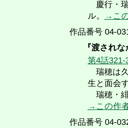
慶行・瑞
ル。
→こ
作品番号 04-031
『渡されな
第4話321-
瑞穂は久
生と面会
瑞穂・緋
→この作
作品番号 04-032