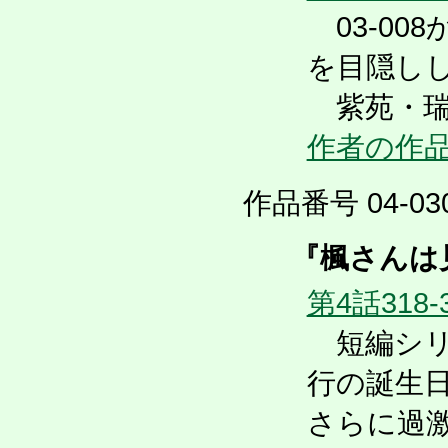
03-00
を目隠し
紫苑・瑞
作者の作
作品番号 04-030
『楓さんは
第4話318-
短編シリ
行の誕生
さらに過