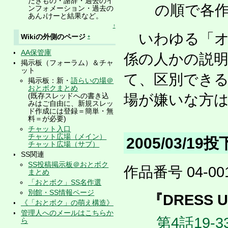
だきもの・謝辞・過去のイ
の順で各作
ンフォメーション・過去の
あん♪けーと結果など。
↑
いわゆる「オ
Wikiの外側のページ
+
AA保管庫
係の人かの説
掲示板（フォーラム）＆チャ
ット
て、区別でき
掲示板：新・
語らいの場＠
おとボクまとめ
場が嫌いな方
(既存スレッドへの書き込
みはご自由に、新規スレッ
ド作成には登録＝簡単・無
料＝が必要)
チャット入口
チャット広場（メイン）
2005/03/19
チャット広場（サブ）
SS関連
SS投稿掲示板＠おとボク
作品番号 04-001
まとめ
「おとボク」SS名作選
別館・SS情報ページ
『DRESS UP
《「おとボク」の萌え構造》
管理人へのメールはこちらか
第4話19-3
ら