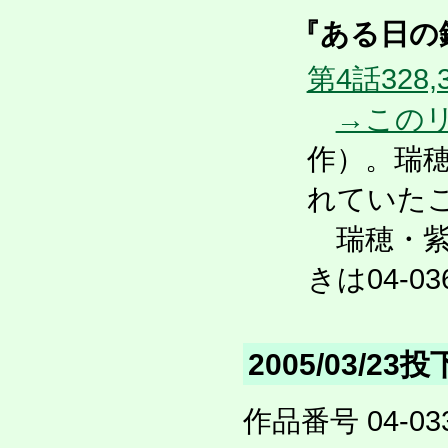
『ある日の鏑
第4話328,
→この
作）。瑞
れていた
瑞穂・紫
きは04-03
2005/03/23
作品番号 04-033