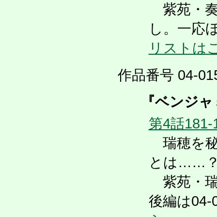
紫苑・奏
し。一応
リストは
作品番号 04-015
『ベンジャ
第4話181-
瑞穂を秘
とは……
紫苑・瑞
後編は04-