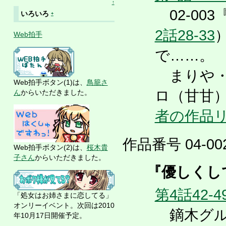
↑
02-003
いろいろ
+
2話28-33
Web拍手
で……。
まりや・
Web拍手ボタン(1)は、
鳥籠さ
ロ（甘甘
ん
からいただきました。
者の作品
作品番号 04-002
Web拍手ボタン(2)は、
桜木貴
子さん
からいただきました。
『優しくし
第4話42-4
「処女はお姉さまに恋してる」
オンリーイベント。次回は2010
鏑木グル
年10月17日開催予定。