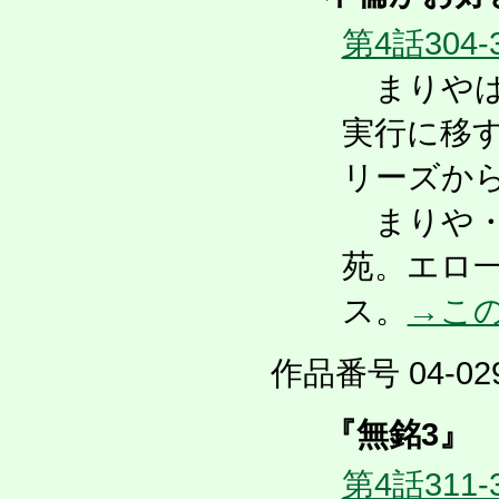
第4話304-
まりやは
実行に移
リーズか
まりや・
苑。エロ
ス。
→こ
作品番号 04-029
『無銘3』
第4話311-