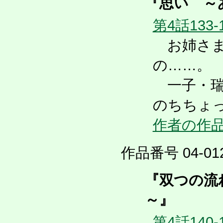
『思い ～
第4話133-
お姉さま
の……。
一子・瑞
のちちょっ
作者の作
作品番号 04-012
『双つの流
～』
第4話140-