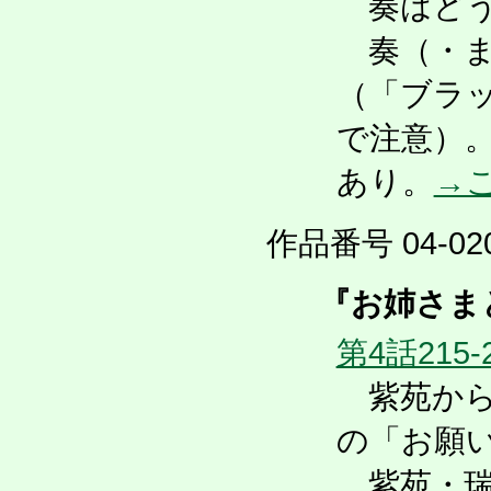
奏はどう
奏（・ま
（「ブラ
で注意）。
あり。
→
作品番号 04-020
『お姉さま
第4話215-
紫苑から
の「お願
紫苑・瑞