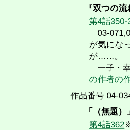
『双つの流
第4話350-
03-071
が気にな
が……。
一子・幸
の作者の
作品番号 04-034
「（無題）
第4話362