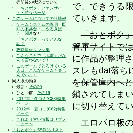
売前後の状況について
で、できうる
「おとボク」ファンサイ
ト・特設ページ
ていきます。
このゲームについての諸情報
ゲームシステムの説明
・
既
知の不具合
・
「やるきば
「おとボク」
こ」関連
など
「おとボク」ってどんな
話？
管庫サイトでは
攻略情報リンク集
こんなことで「地雷」だな
に作品が整理
んて言わないで！
このゲームでとろけている
スレもdat落
人は、こんなゲームも楽し
んでいます
を保管庫内へ
同人系の動き
最新：
その20
鎖されてしま
ひとつ前：
その19
2012年・冬コミ(C83)特集
ページ
に切り替えて
2012年・夏コミ(C82)特集
ページ
これより古い情報はサブメ
エロパロ板の
ニューへ
「おとボク」SS作品リスト