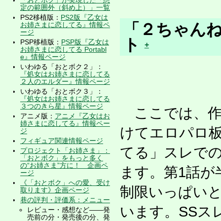
定の範囲外（斜め上）」一覧
PS2移植版：
PS2版『乙女は
「２ちゃんね
お姉さまに恋してる』情報ペ
ージ
ト
PSP移植版：
PSP版『乙女は
+
お姉さまに恋してる Portabl
e』情報ページ
いわゆる「おとボク２」：
『処女はお姉さまに恋してる
２人のエルダー』情報ページ
いわゆる「おとボク３」：
『処女はお姉さまに恋してる
３つのきら星』情報ページ
ここでは、作
アニメ版：
アニメ『乙女はお
姉さまに恋してる』情報ペー
けてエロパロ
ジ
フィギュア関連情報ページ
てる」スレでの
プロジェクト「お姉さま」：
「おとボク」をもっと多く
の“お姉さま”方に！ 企画ペ
ます。第1話が
ージ
《「おとボク」への愛、受け
制限いっぱい
取ります》企画ページ
巷の評判・評価系：メニュー
います。SSス
レビュー・感想など――発
売前の分・発売後の分、発