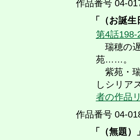
作品番号 04-017
「（お誕生
第4話198-
瑞穂の遅
苑……。
紫苑・瑞
しシリア
者の作品
作品番号 04-018
「（無題）