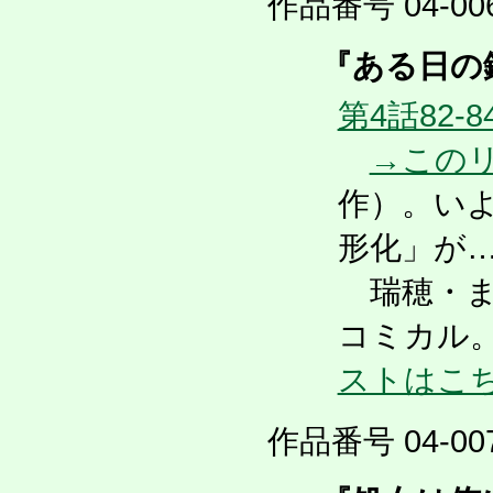
作品番号 04-006
『ある日の鏑
第4話82-8
→この
作）。い
形化」が
瑞穂・ま
コミカル。
ストはこ
作品番号 04-007