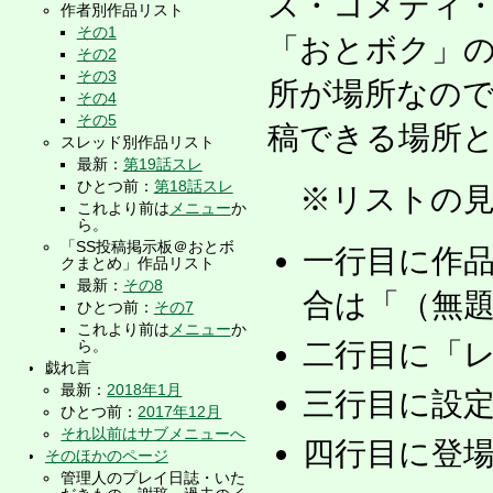
ス・コメディ
作者別作品リスト
その1
「おとボク」の
その2
その3
所が場所なの
その4
その5
稿できる場所
スレッド別作品リスト
最新：
第19話スレ
ひとつ前：
第18話スレ
※リストの見
これより前は
メニュー
か
ら。
「SS投稿掲示板＠おとボ
一行目に作
クまとめ」作品リスト
最新：
その8
合は「（無
ひとつ前：
その7
これより前は
メニュー
か
ら。
二行目に「レ
戯れ言
最新：
2018年1月
三行目に設
ひとつ前：
2017年12月
それ以前はサブメニューへ
四行目に登
そのほかのページ
管理人のプレイ日誌・いた