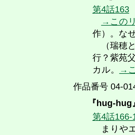
第4話163
→この
作）。な
（瑞穂と
行？紫苑
カル。
→
作品番号 04-014
『hug-hug
第4話166-
まりやエ