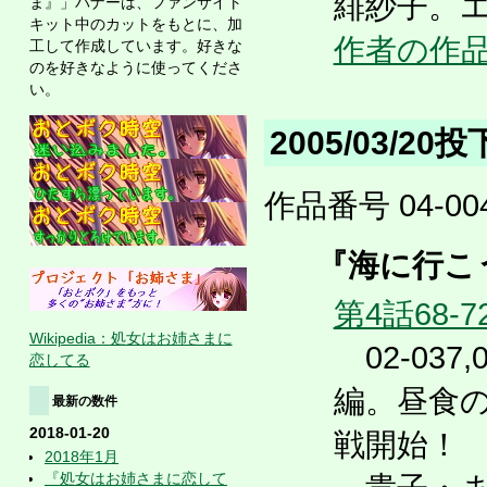
緋紗子。
ま』」バナーは、ファンサイト
キット中のカットをもとに、加
作者の作
工して作成しています。好きな
のを好きなように使ってくださ
い。
2005/03/20
作品番号 04-004
『海に行こ
第4話68-7
Wikipedia：処女はお姉さまに
02-037,0
恋してる
編。昼食
最新の数件
2018-01-20
戦開始！
2018年1月
『処女はお姉さまに恋して