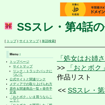
SSスレ・第4話
[
トップ
|
サイトマップ
|
単語検索
]
Menu
+
「処女はお姉
トップページ
>>
「おとボク
サイトマップ
リンク・トラックバックに
ついて
作品リスト
公式サイトと関連リンク
メディアでの取り上げられ方
<<
SSスレ・
原作＆関連商品一覧＋発売予
定表
「おとボク」いま買うならこ
こで！
「おとボク」が実現した「想