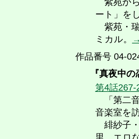
紫苑から
ート」を
紫苑・瑞
ミカル。
作品番号 04-024
『真夜中の
第4話267-
「第二音
音楽室を
緋紗子・
里。エロな