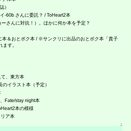
同誌）
-イ-60b さんに委託？ / ToHeart2本
ーカーさんに対抗！）。ほかに何か本を予定？
に本＆おとボク本 / ※サンクリに出品のおとボク本「貴子
れます。
、マリ見て、東方本
部長のイラスト本（予定）
本
Fate/stay night本
 ToHeart2本の模様
ナマリア本
↑