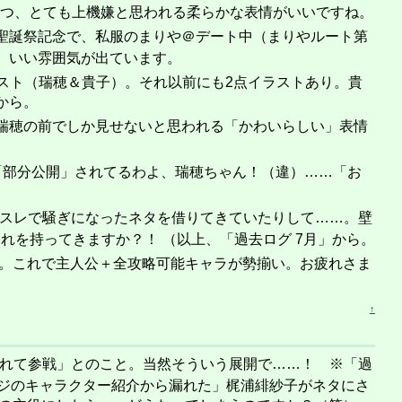
つつ、とても上機嫌と思われる柔らかな表情がいいですね。
聖誕祭記念で、私服のまりや＠デート中（まりやルート第
、いい雰囲気が出ています。
スト（瑞穂＆貴子）。それ以前にも2点イラストあり。貴
から。
瑞穂の前でしか見せないと思われる「かわいらしい」表情
「部分公開」されてるわよ、瑞穂ちゃん！（違）……「お
前某スレで騒ぎになったネタを借りてきていたりして……。壁
りそれを持ってきますか？！ （以上、「過去ログ 7月」から。
。これで主人公＋全攻略可能キャラが勢揃い。お疲れさま
↑
く遅れて参戦」とのこと。当然そういう展開で……！ ※「過
Webページのキャラクター紹介から漏れた」梶浦緋紗子がネタにさ