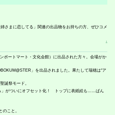
はお姉さまに恋してる」関連の出品物をお持ちの方、ぜひコメ
↑
ンポートマート・文化会館）に出品された方々。会場がか
OBOKUM@STER」を出品されました。果たして瑞穂は“ア
穂聖誕祭モード。
てる」がついにオフセット化！ トップに表紙絵も……ぱん
たとのこと。