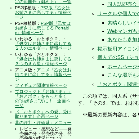
定の範囲外（斜め上）」一覧
同人誌即売会
PS2移植版：
PS2版『乙女は
お姉さまに恋してる』情報ペ
サークルや個人で
ージ
素晴らしいイ
PSP移植版：
PSP版『乙女は
お姉さまに恋してる Portabl
Webマンガ
e』情報ページ
いわゆる「おとボク２」：
あなたも参加
『処女はお姉さまに恋してる
２人のエルダー』情報ページ
掲示板用アイコン
いわゆる「おとボク３」：
個人でのSS（シ
『処女はお姉さまに恋してる
３つのきら星』情報ページ
ホームページ
アニメ版：
アニメ『乙女はお
姉さまに恋してる』情報ペー
こんな場所も
ジ
「おとボク」関連
フィギュア関連情報ページ
プロジェクト「お姉さま」：
この項では、同人系（サー
「おとボク」をもっと多く
の“お姉さま”方に！ 企画ペ
す。「その3」では、おおむ
ージ
《「おとボク」への愛、受け
※最新の更新内容は、各
取ります》企画ページ
巷の評判・評価系：メニュー
レビュー・感想など――発
売前の分・発売後の分、発
売前後の状況について