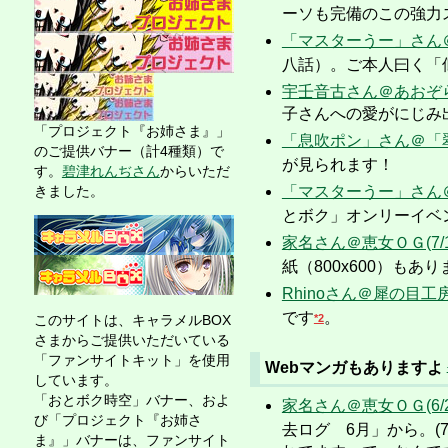
ーソも完備のこの強力
「マスターうー」さん＠
八話）。ご本人曰く「
宇壬音古さん＠あおぞら喫
子さんへの愛がにじみ
「プロジェクト『お姉さま』」
「息吹ポン」さん＠「翠蘭
のご提供バナー（計4種類）で
が見られます！
す。
碧津れんぢさん
からいただ
きました。
「マスターうー」さん＠
とボク」オンリーイベ
家名さん＠恵女ＯＧ(7/18,
紙（800x600）も
Rhinoさん＠犀の目工房(
です
。
このサイトは、キャラメルBOX
*2
さまからご提供いただいている
「ファンサイトキット」を使用
Webマンガもありますよ
しています。
「おとボク時空」バナー、およ
家名さん＠恵女ＯＧ(6/29,
び「プロジェクト『お姉さ
去ログ 6月」から。(7
ま』」バナーは、ファンサイト