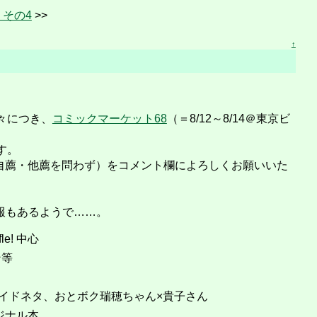
その4
>>
↑
々につき、
コミックマーケット68
（＝8/12～8/14＠東京ビ
す。
自薦・他薦を問わず）をコメント欄によろしくお願いいた
情報もあるようで……。
fle! 中心
ン等
メイドネタ、おとボク瑞穂ちゃん×貴子さん
オリジナル本