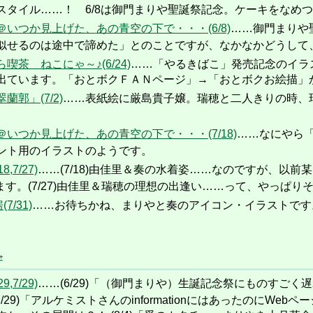
スタイル……！ 6/8は御門まりや聖誕祭記念。ケーキをなめ
いつか見上げた、あの青空の下で・・・(6/8)
……御門まりや
似せるのは途中で諦めた」とのことですが、なかなかどうして
茶 ねこにゃ～♪(6/24)
……「やるきばこ」発売記念のイラ
出ています。「おとボクＦＡＮページ」→「おとボクお絵描」
郭」(7/2)
……表紙絵に厳島貴子嬢。瑞穂と二人きりの時、
いつか見上げた、あの青空の下で・・・(7/18)
……なにやら
ント用のイラストのようです。
7/27)
……(7/18)由佳里＆奏の水着姿……なのですが、以
あります。(7/27)由佳里＆瑞穂の理想の出逢い……って、やっぱ
7/31)
……お待ちかね、まりやと奏のアイコン・イラストです
+
7/29)
……(6/29)「（御門まりや）生誕記念祭にものすご
/29)「アルケミストさんのinformationにはあったのに