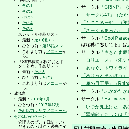
その1
サークル
「GRINP」
その2
「サークル4T」（た
その3
「とここるーむ」（逆
その4
その5
「さーくるまろん」（
スレッド別作品リスト
サークル
「Cool Pa
最新：
第19話スレ
は瑞穂に恋してる」は
ひとつ前：
第18話スレ
これより前は
メニュー
か
サークル
「さきたま症
ら。
「ロリエース」（朱シ
「SS投稿掲示板＠おとボ
クまとめ」作品リスト
「あなぐまトワイライ
最新：
その8
「ろけっとまんぼう」
ひとつ前：
その7
これより前は
メニュー
か
「犀の目工房」（Rhin
ら。
サークル
「ふかめたか
戯れ言
サークル
「Hallowee
最新：
2018年1月
ひとつ前：
2017年12月
「いつか見上げた、あ
それ以前はサブメニューへ
「翠蘭郭」もしくは「
そのほかのページ
管理人のプレイ日誌・いた
だきもの・謝辞・過去のイ