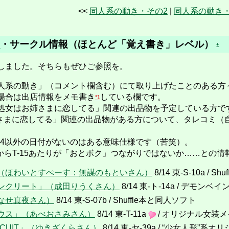
<<
同人系の動き・その2
|
同人系の動き・
8
・サークル情報（ほとんど「覚え書き」レベル）
+
しました。そちらもぜひご参照を。
系の動き」（コメント欄含む）にて取り上げたことのある方
場合は出店情報をメモ書き
している欄です。
*1
処女はお姉さまに恋してる」関連の出品物を予定している方で
さまに恋してる」関連の出品物がある方について、タレコミ（
14以外の日付がないのはある意味仕様です（苦笑）。
-11からT-15あたりが「おとボク」つながりではないか……との
（ほわいとすぺーす：無謀のもといさん）
8/14 東-S-10a / Shuf
ンクリート」（成田りうくさん）
8/14 東-ト-14a / デモンベイ
なせ真夜さん）
8/14 東-S-07b / Shuffle本と同人ソフト
ウス」（あべおさみさん）
8/14 東-T-11a
/ オリジナル女装
ISCUIT」（ゆきざくらさん）
8/14 東-ヤ-39a / “少女人形”系