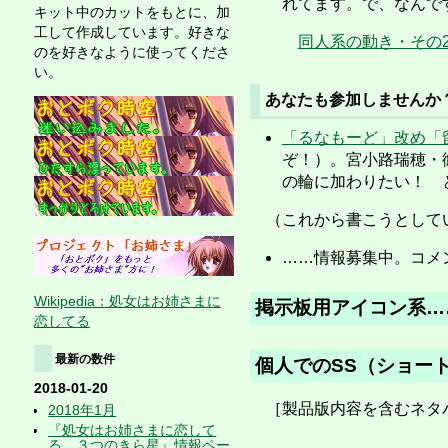
れてます。で、なんで
キット中のカットをもとに、加
工して作成しています。好きな
同人系の動き・その
のを好きなように使ってくださ
い。
あなたも参加しませんか
「るなもーど」改め「
ぞ！）。宮小路瑞穂・
の輪に加わりたい！ 
（これから書こうとしている
……情報募集中。コメ
Wikipedia：処女はお姉さまに
掲示板用アイコン系…
恋してる
最新の数件
個人でのSS（ショー
2018-01-20
［製品版内容を含むネタ
2018年1月
『処女はお姉さまに恋して
る ３つのきら星』情報ペー