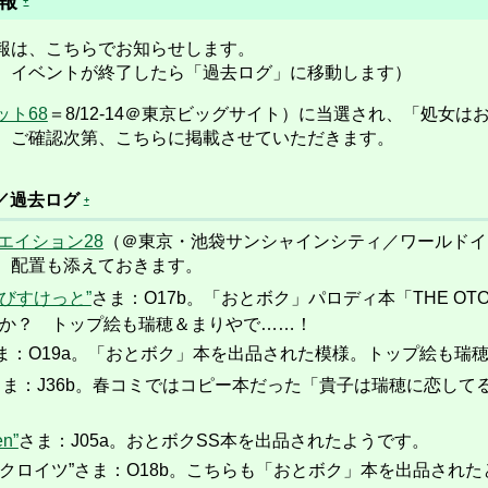
情報
+
報は、こちらでお知らせします。
イベントが終了したら「過去ログ」に移動します）
ト68
＝8/12-14＠東京ビッグサイト）に当選され、「処女
 ご確認次第、こちらに掲載させていただきます。
／過去ログ
+
エイション28
（＠東京・池袋サンシャインシティ／ワールドイ
、配置も添えておきます。
びすけっと”
さま
：O17b。「おとボク」パロディ本「THE OT
のか？ トップ絵も瑞穂＆まりやで……！
ま
：O19a。「おとボク」本を出品された模様。トップ絵も瑞
さま
：J36b。春コミではコピー本だった「貴子は瑞穂に恋し
。
n”
さま：J05a。おとボクSS本を出品されたようです。
ンクロイツ”さま：O18b。こちらも「おとボク」本を出品され