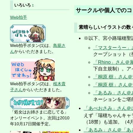
いろいろ
+
サークルや個人でのコ
Web拍手
素晴らしいイラストの数
※以下、宮小路瑞穂聖
Web拍手ボタン(1)は、
鳥籠さ
「マスターうー」さ
ん
からいただきました。
クープショット（
「Rhino」さん＠犀
下自主規制）。ア
「桐原 樹」さん＠い
Web拍手ボタン(2)は、
桜木貴
「桐原 樹」さん＠い
子さん
からいただきました。
「あるみ」さん＠ある
ネーションをご堪
「あべおさみ」さん＠にゃんこハ
「処女はお姉さまに恋してる」
えず「瑞穂ちゃんキャ
オンリーイベント。次回は2010
（18禁）も追加。（4
年10月17日開催予定。
「あるみ」さん＠「あるみか