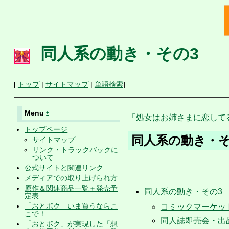
同人系の動き・その3
[
トップ
|
サイトマップ
|
単語検索
]
Menu
+
「処女はお姉さまに恋して
トップページ
同人系の動き・
サイトマップ
リンク・トラックバックに
ついて
公式サイトと関連リンク
メディアでの取り上げられ方
原作＆関連商品一覧＋発売予
同人系の動き・その3
定表
「おとボク」いま買うならこ
コミックマーケッ
こで！
同人誌即売会・出
「おとボク」が実現した「想