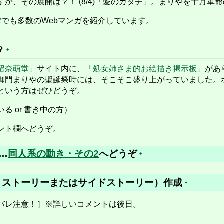
すか、その展開は？！ (8/4)「愛のカタチ」。まりやを十月
2
でも多数のWebマンガを紹介しています。
？
+
留奈萌堂」
サイト内に、
「処女姉さま的お絵描き掲示板」
があ
御門まりやの聖誕祭時には、そこそこ盛り上がっていました。
という方はぜひどうぞ。
 or 書き中の方）
ント欄へどうぞ。
…
同人系の動き・その2
へどうぞ
+
トストーリーまたはサイドストーリー）作成
+
バレ注意！］※詳しいコメントは後日。