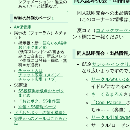
同人誌即売会・出品
ンフォメーション・過去の
あん♪けーと結果など。
↑
同人誌即売会への出品情
Wikiの外側のページ
+
（このコーナーの情報は、
AA保管庫
夏コミ（
コミックマーケッ
掲示板（フォーラム）＆チャ
ント欄にご一報ください！
ット
掲示板：新・
語らいの場＠
おとボクまとめ
(既存スレッドへの書き込
同人誌即売会・出品情報
みはご自由に、新規スレッ
ド作成には登録＝簡単・無
6/19
サンシャインクリ
料＝が必要)
なり広いようですので
チャット入口
チャット広場（メイン）
サークル“めいぷる
チャット広場（サブ）
SS関連
イドル”になれる
SS投稿掲示板＠おとボク
さーくるまろん
さ
まとめ
「おとボク」SS名作選
「Cool Palace」
別館・SS情報ページ
ちゅ……（鼻血）
《「おとボク」の萌え構造》
サークル“Hallowee
管理人へのメールはこちらか
ら
サークル“ローゼ
↑