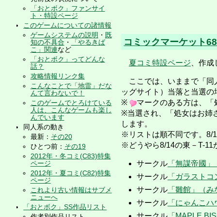
「おとボク」ファンサイ
ト・特設ページ
このゲームについての諸情報
ゲームシステムの説明
・
既
コミックマーケット6
知の不具合
・
「やるきば
こ」関連
など
「おとボク」ってどんな
夏コミ特設ページ
、作成
話？
攻略情報リンク集
ここでは、いままで「同人
こんなことで「地雷」だな
ッグサイト）当落と当選の
んて言わないで！
※
マークのある方は、「
このゲームでとろけている
人は、こんなゲームも楽し
※当選され、「処女はお姉
んでいます
します。
同人系の動き
※リストは順不同です。8/
最新：
その20
※どうやら8/14の東－T
ひとつ前：
その19
2012年・冬コミ(C83)特集
ページ
サークル
「無謀帝國」
2012年・夏コミ(C82)特集
サークル
「ガラストコ
ページ
サークル
「雛館」（み
これより古い情報はサブメ
ニューへ
サークル
「にゃんこハ
「おとボク」SS作品リスト
サークル
「MAPLE B
作者別作品リスト