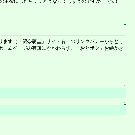
革命の主役にしたら……どうなってしまうのですか？（笑）
↑
ります（「留奈萌堂」サイト右上のリンクバナーからどう
ホームページの有無にかかわらず、「おとボク」お絵かき
↑
↑
↑