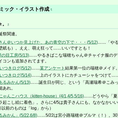
ミック・イラスト作成
+
々。
+
誕祭関連。
ん＠いつか見上げた、あの青空の下で・・・(5/12)
……「や
壁紙も）。ええ、萌え狂って……いいですとも！
の目工房(5/13)
……やるきばこな瑞穂ちゃん＠チャイナ服のデ
イコンも追加されてます。
つきログ(5/12)
……
某アンケート
結果第一位の瑞穂＠メイド
つきログ(5/14)
……上のイラストにカチューシャをつけて…
みかん(5/13)
……誕生日が同じ、という「高瀬瑞希＠こみ
能あれ。
ウス（kitten-house）(4/1,4/5,5/16)
……どうやら「夏
ラ起こし絵に着色」。さらに4/5は貴子さんにも。なかなかいい
月以前のものは「log」から）
ん」(5/22,6/8)
……5/22は宮小路瑞穂＠ブルマ（！）。