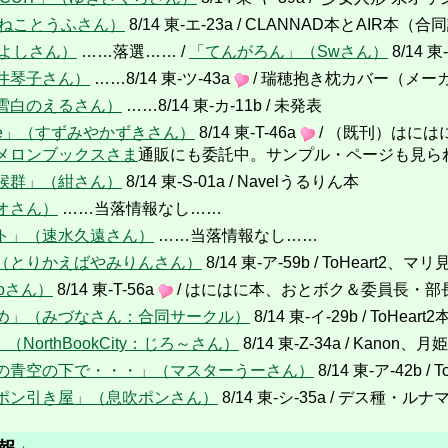
（ねことうふさん）
8/14 東-エ-23a / CLANNAD本とAIR本（合
かよしさん）
……落選…… /
「てんがろん」（Swさん）
8/14 東
井琴子さん）
……8/14 東-ツ-43a
/ 瑞穂抱き枕カバー（メ
雪白のえるさん）
……8/14 東-カ-11b / 未発表
race」（すずみやかずきさん）
8/14 東-T-46a
/ （既刊）はには
メロンブックスさま
通販にも委託中。サンプル・ページも見ら
候群」（紺さん）
8/14 東-S-01a / Navelうるりん本
オさん）
……当落情報なし……
ト」（速水久遠さん）
……当落情報なし……
（とりかえばやみりんさん）
8/14 東-ア-59b / ToHeart2
oさん）
8/14 東-T-56a
/ はにはに本、おとボク＆委員長・
め」（みづなさん：合同サークル）
8/14 東-イ-29b / ToHeart2
n」（NorthBookCity：じろ～さん）
8/14 東-Z-34a / Kanon、月姫、
の青空の下で・・・」（マスターうーさん）
8/14 東-ア-42b /
ポン引き屋」（息吹ポンさん）
8/14 東-シ-35a / デス種・ル