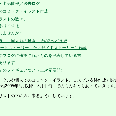
・出品情報／過去ログ
のコミック・イラスト作成
ラストの数々。
もありますよ
しませんか？
系……同人系の動き・その2へどうぞ
ョートストーリーまたはサイドストーリー）作成
やブログに執筆されたものを発表している方
あります
でのフィギュアなど（三次元展開）
クルや個人でのコミック・イラスト、コスプレ衣装作成）関
ね2005年5月以降、8月中旬までのものをとりあげていきます
リストの下の方に来るようにしています。